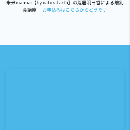
米米maimai【by.natural arth】の荒居明日香による離乳
食講座
お申込みはこちらからどうぞ♪