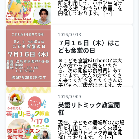
所を利用して、小中学生向け
学習支援「おさらい教室」を
開催しております。 […]
2026/07/13
７月１６日（木）はこ
ども食堂の日
※こども食堂KitchenOZは大
人の方から参加費をいただ
き、次の開催の食材費にあて
ています。大人の方がたくさ
ん来てくださるとたくさんの
子どもへご飯が出せます。大
人のみのご利用も大歓迎で
す。
2026/07/09
英語リトミック教室開
催
現在、子どもの居場所OZの場
所を利用して、楽しく英語を
学ぶ英語リトミック教室を開
催しております。 今 […]