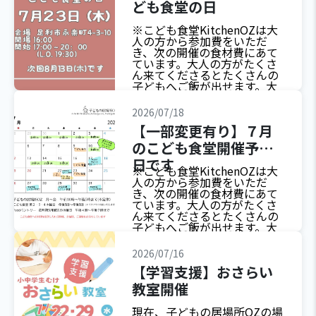
ども食堂の日
※こども食堂KitchenOZは大
人の方から参加費をいただ
き、次の開催の食材費にあて
ています。大人の方がたくさ
ん来てくださるとたくさんの
子どもへご飯が出せます。大
人のみのご利用も大歓迎で
す。
2026/07/18
【一部変更有り】７月
のこども食堂開催予定
日です
※こども食堂KitchenOZは大
人の方から参加費をいただ
き、次の開催の食材費にあて
ています。大人の方がたくさ
ん来てくださるとたくさんの
子どもへご飯が出せます。大
人のみのご利用も大歓迎で
す。
2026/07/16
【学習支援】おさらい
教室開催
現在、子どもの居場所OZの場