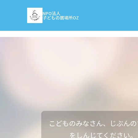
NPO法人
子どもの居場所OZ
こどものみなさん、じぶんの
をしんじてください。