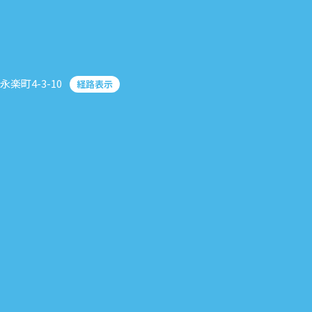
永楽町4-3-10
経路表示